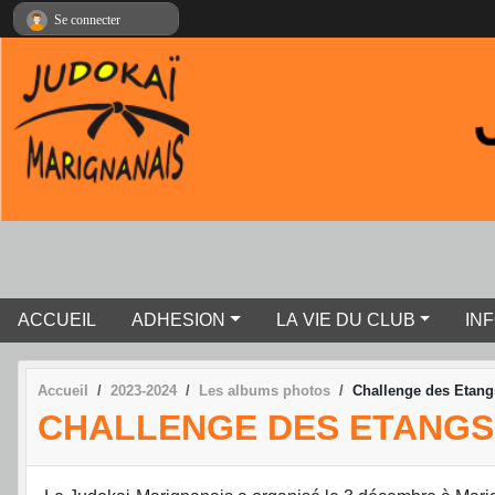
Panneau de gestion des cookies
Se connecter
ACCUEIL
ADHESION
LA VIE DU CLUB
IN
Accueil
2023-2024
Les albums photos
Challenge des Etang
CHALLENGE DES ETANGS